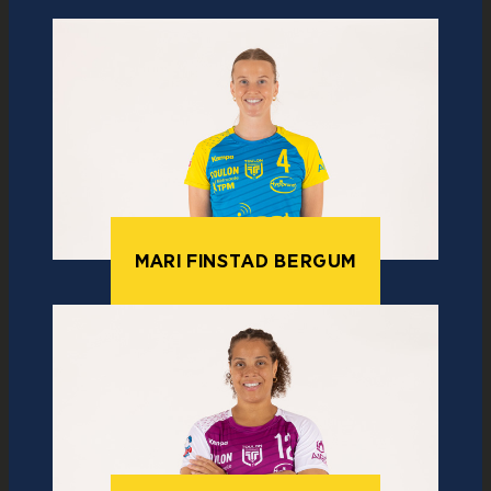
MARI FINSTAD BERGUM