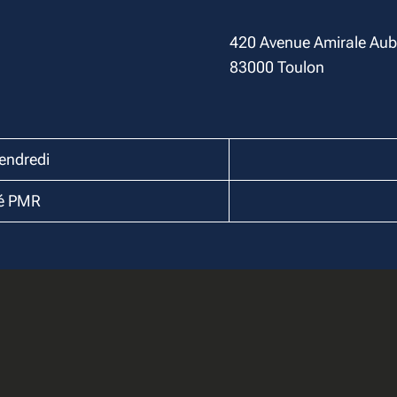
420 Avenue Amirale Aub
83000 Toulon
vendredi
té PMR
NOTRE CLUB EN IM