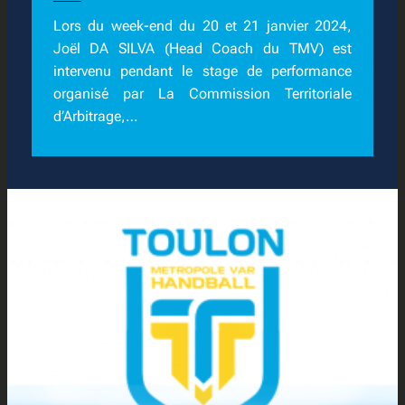
Lors du week-end du 20 et 21 janvier 2024,
Joël DA SILVA (Head Coach du TMV) est
intervenu pendant le stage de performance
organisé par La Commission Territoriale
d’Arbitrage,…