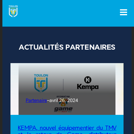
Aller
au
contenu
ACTUALITÉS PARTENAIRES
Partenaire
–
avril 26, 2024
KEMPA, nouvel équipementier du TMV