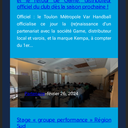
et le retour de Game, distributeur
officiel du club dès la saison prochaine !
Officiel : le Toulon Métropole Var Handball
officialise ce jour la (re)naissance d’un
partenariat avec la société Game, distributeur
local et varois, et la marque Kempa, à compter
du 1er…
Partenaire
–
février 26, 2024
Stage « groupe performance » Région
Sud