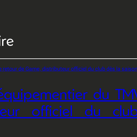
ire
quipementier du TMV
teur officiel du clu