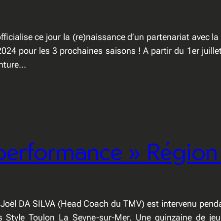
ficialise ce jour la (re)naissance d’un partenariat avec la
024 pour les 3 prochaines saisons ! A partir du 1er juil
enture…
performance » Région
, Joël DA SILVA (Head Coach du TMV) est intervenu penda
bis Style Toulon La Seyne-sur-Mer. Une quinzaine de je