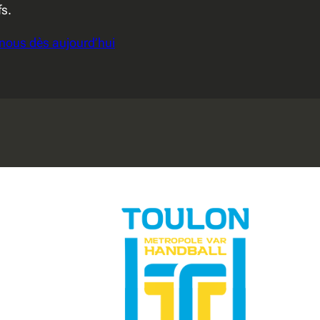
fs.
nous dès aujourd’hui